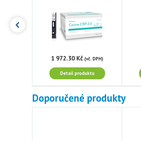
1 972.30 Kč
č. DPH)
(vč. DPH)
tu
Detail produktu
Doporučené produkty
00
Vcheck V2400