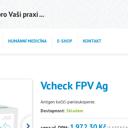
o Vaši praxi ...
HUMÁNNÍ MEDICÍNA
E-SHOP
KONTAKT
Vcheck FPV Ag
Antigen kočičí panleukopenie.
Dostupnost:
Skladem
1 972.30 Kč
cena vč. DPH:
(1 630 Kč 