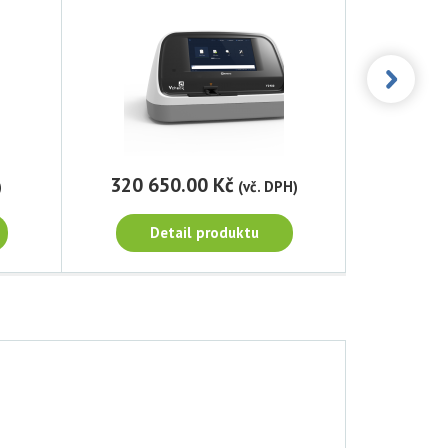
320 650.00 Kč
2 69
)
(vč. DPH)
Detail produktu
D
Vcheck V200
V