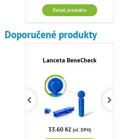
Detail produktu
Doporučené produkty
troj
Mon
Lanceta BeneCheck
1
33.60 Kč
1 
DPH)
(vč. DPH)