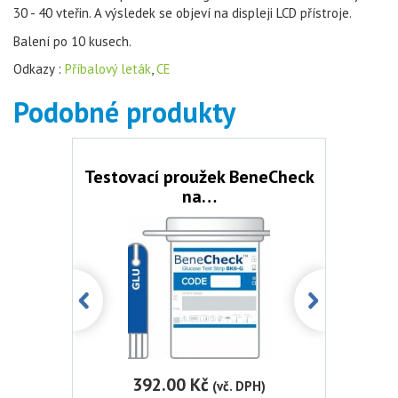
30 - 40 vteřin. A výsledek se objeví na displeji LCD přístroje.
Balení po 10 kusech.
Odkazy :
Příbalový leták
,
CE
Podobné produkty
eneCheck
Testovací proužek BeneCheck
Testova
na…
392.00 Kč
3
H)
(vč. DPH)