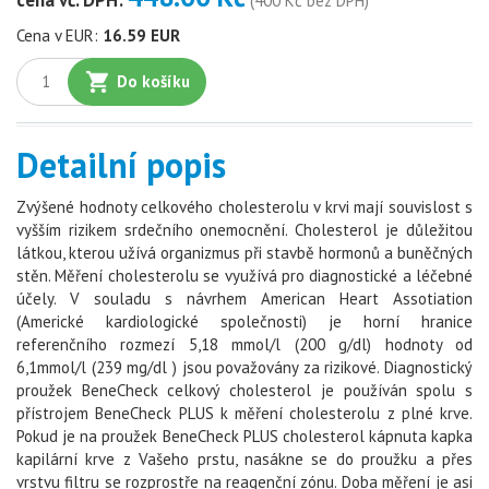
(400 Kč bez DPH)
Cena v EUR:
16.59 EUR
Do košíku
Detailní popis
Zvýšené hodnoty celkového cholesterolu v krvi mají souvislost s
vyšším rizikem srdečního onemocnění. Cholesterol je důležitou
látkou, kterou užívá organizmus při stavbě hormonů a buněčných
stěn. Měření cholesterolu se využívá pro diagnostické a léčebné
účely. V souladu s návrhem American Heart Assotiation
(Americké kardiologické společnosti) je horní hranice
referenčního rozmezí 5,18 mmol/l (200 g/dl) hodnoty od
6,1mmol/l (239 mg/dl ) jsou považovány za rizikové. Diagnostický
proužek BeneCheck celkový cholesterol je používán spolu s
přístrojem BeneCheck PLUS k měření cholesterolu z plné krve.
Pokud je na proužek BeneCheck PLUS cholesterol kápnuta kapka
kapilární krve z Vašeho prstu, nasákne se do proužku a přes
vrstvu filtru se rozprostře na reagenční zónu. Doba měření je asi