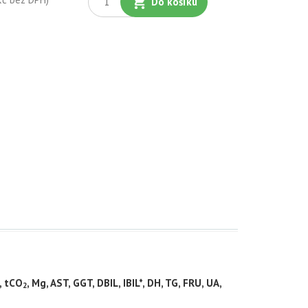
Do košíku
-, tCO
, Mg, AST, GGT, DBIL, IBIL*, DH, TG, FRU, UA,
2