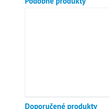
Podobné produkty
Pointcare V3
45 980.00 Kč
(vč. 
Detail produktu
Doporučené produkty