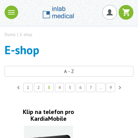
Domů
E-shop
E-shop
A - Z
1
2
3
4
5
6
7
…
9
Klip na telefon pro
KardiaMobile